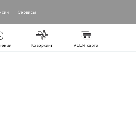
нсии
Сервисы
чения
Коворкинг
VEER карта