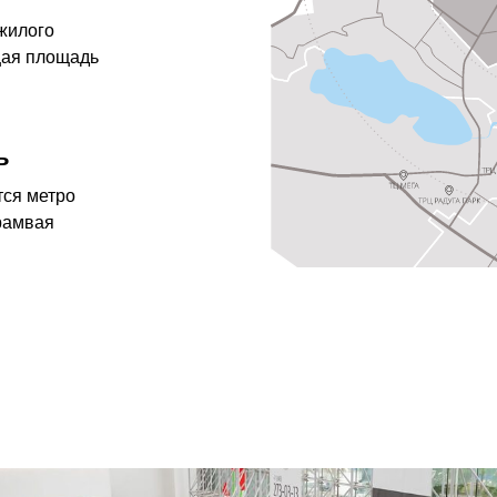
жилого
щая площадь
ь
тся метро
рамвая