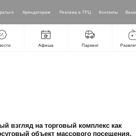
раться
Арендаторам
Реклама в ТРЦ
Контакты
Вака
вости
Афиша
Паркинг
Развле
ый взгляд на торговый комплекс как
осуговый объект массового посещения.