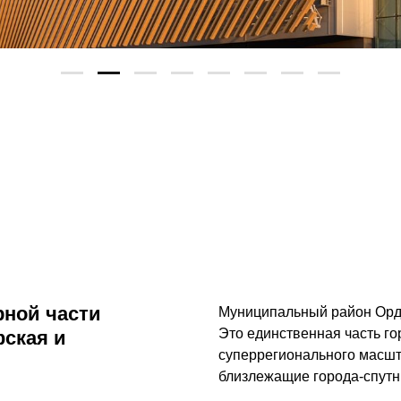
рной части
Муниципальный район Ордж
Это единственная часть го
фская и
суперрегионального масшт
близлежащие города-спутн