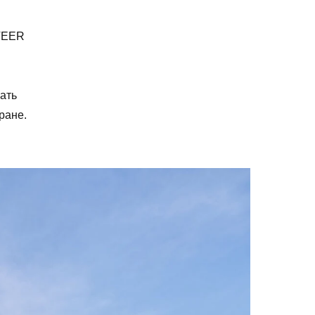
 VEER
ать
ране.