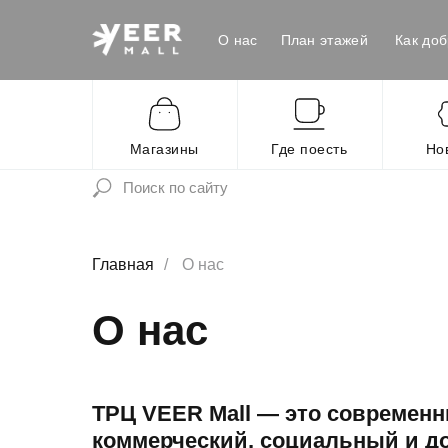
О нас
План этажей
Как доб
Магазины
Где поесть
Но
Главная
/
О нас
О нас
ТРЦ VEER Mall — это современн
коммерческий, социальный и д