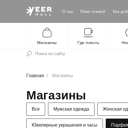
О нас
План этажей
Как доб
Магазины
Где поесть
Но
Главная
/
Магазины
Магазины
Все
Мужская одежда
Женская о
Ювелирные украшения и часы
Парфюм