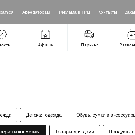
раться
Арендаторам
Реклама в ТРЦ
Контакты
Вака
вости
Афиша
Паркинг
Развле
дежда
Детская одежда
Обувь, сумки и аксессуар
ерия и косметика
Товары для дома
Продукты п