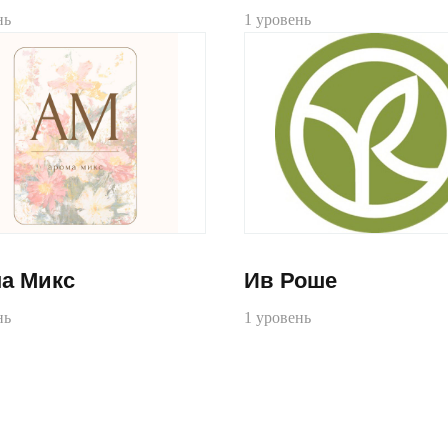
нь
1 уровень
а Микс
Ив Роше
нь
1 уровень